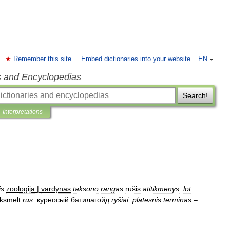
Remember this site
Embed dictionaries into your website
EN
s and Encyclopedias
Search!
Interpretations
is
zoologija
|
vardynas
taksono
rangas
rūšis
atitikmenys
:
lot
.
ksmelt
rus
.
курносый
батилагойд
ryšiai
:
platesnis
terminas
–