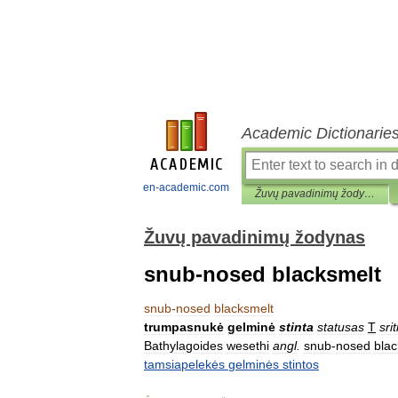
Academic Dictionarie
en-academic.com
Žuvų pavadinimų žodynas
Žuvų pavadinimų žodynas
snub-nosed blacksmelt
snub
-
nosed
blacksmelt
trumpasnukė
gelminė
stinta
statusas
T
srit
Bathylagoides
wesethi
angl
.
snub
-
nosed
blac
tamsiapelekės
gelminės
stintos