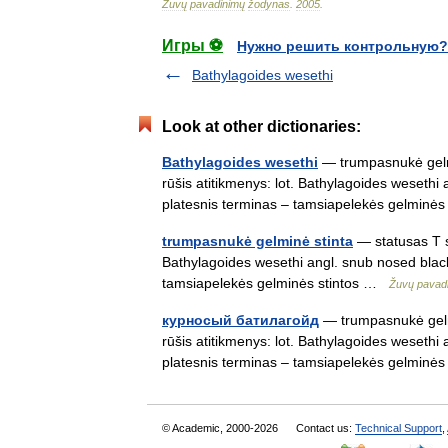
Žuvų
pavadinimų
žodynas
.
2005
.
Игры ⚽
Нужно решить контрольную?
Bathylagoides wesethi
Look at other dictionaries:
Bathylagoides wesethi
— trumpasnukė gelmin
rūšis atitikmenys: lot. Bathylagoides weseth
platesnis terminas – tamsiapelekės gelminė
trumpasnukė gelminė stinta
— statusas T sr
Bathylagoides wesethi angl. snub nosed blac
tamsiapelekės gelminės stintos …
Žuvų pavad
курносый батилагойд
— trumpasnukė gelmi
rūšis atitikmenys: lot. Bathylagoides weseth
platesnis terminas – tamsiapelekės gelminė
© Academic, 2000-2026
Contact us:
Technical Support
,