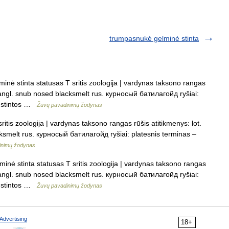
trumpasnukė gelminė stinta
ė stinta statusas T sritis zoologija | vardynas taksono rangas
i angl. snub nosed blacksmelt rus. курносый батилагойд ryšiai:
s stintos …
Žuvų pavadinimų žodynas
itis zoologija | vardynas taksono rangas rūšis atitikmenys: lot.
ksmelt rus. курносый батилагойд ryšiai: platesnis terminas –
inimų žodynas
nė stinta statusas T sritis zoologija | vardynas taksono rangas
i angl. snub nosed blacksmelt rus. курносый батилагойд ryšiai:
s stintos …
Žuvų pavadinimų žodynas
Advertising
18+